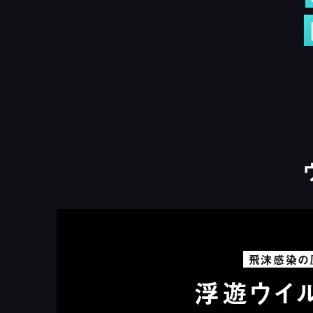
飛沫感染の
浮遊ウイ