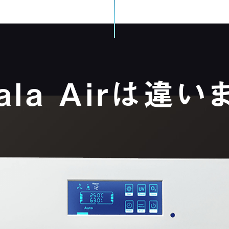
ala Airは
違い