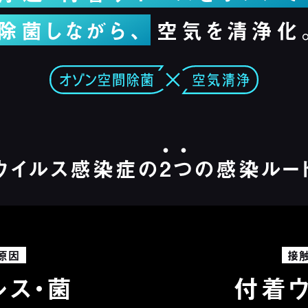
除菌しながら、
空気を清浄化
ウイルス感染症の
2
つ
の感染ルー
原因
接
ルス・菌
付着ウ