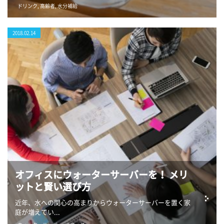
ドリンク
,
高齢者
,
水分補給
2018.02.14
オフィスにウォーターサーバーを！ メリ
ットと賢い選び方
近年、水への関心の高まりからウォーターサーバーを置く家
庭が増えてい...