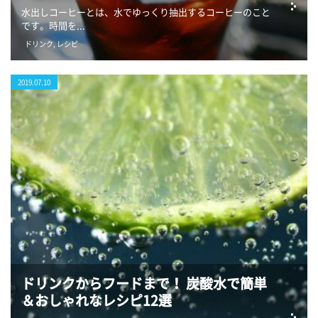
水出しコーヒーとは、水でゆっくり抽出するコーヒーのこと
です。時間を...
ドリンク
,
レシピ
2019.07.10
ドリンクからフードまで！ 炭酸水で簡単
＆おしゃれなレシピ12選