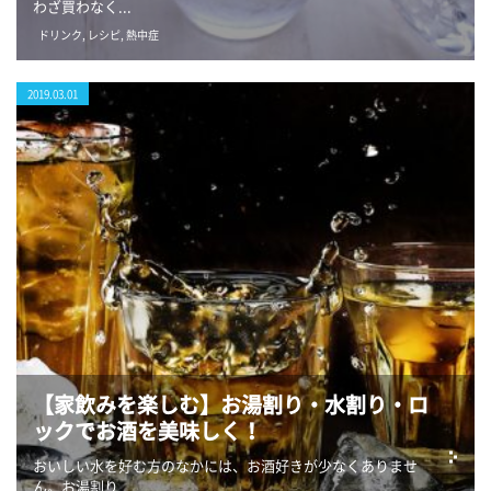
わざ買わなく...
ドリンク
,
レシピ
,
熱中症
2019.03.01
【家飲みを楽しむ】お湯割り・水割り・ロ
ックでお酒を美味しく！
おいしい水を好む方のなかには、お酒好きが少なくありませ
ん。お湯割り...