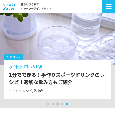
暮らしうるおす
ウォーターライフメディア
2019.05.22
2017.12.20
2019.03.01
2017.12.08
2019.11.01
2019.05.22
水で仕上げるレシピ集
ウォーターサーバーガイド
くらし、うるおすお役立ち情報
知る・学ぶ・水の世界
水で仕上げるレシピ集
水で仕上げるレシピ集
ウォーターサーバーガイド
1分でできる！手作りスポーツドリンクのレ
1分でわかるウォーターサーバーのメリット
【家飲みを楽しむ】お湯割り・水割り・ロ
軟水・硬水の違いを比較！ 料理や美容に活
水出しコーヒーの作り方を紹介！ お手軽～
1分でできる！手作りスポーツドリンクのレ
1分でわかるウォーターサーバーのメリット
シピ！適切な飲み方もご紹介
ックでお酒を美味しく！
用できる！飲み分け・使い分けのススメ
本格派まで
シピ！適切な飲み方もご紹介
ウォーターサーバー
ウォーターサーバー
ドリンク
レシピ
硬水
ドリンク
ドリンク
,
軟水
,
お酒
,
,
,
レシピ
レシピ
レシピ
,
,
熱中症
熱中症