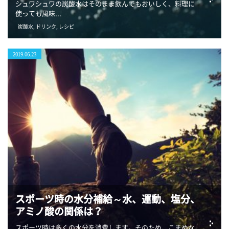
シュワシュワの炭酸水はそのまま飲んでもおいしく、料理に
使っても風味...
炭酸水
,
ドリンク
,
レシピ
2019.06.23
スポーツ時の水分補給～水、運動、塩分、
アミノ酸の関係は？
スポーツ時は多くの水分を消費します。そのため、こまめな